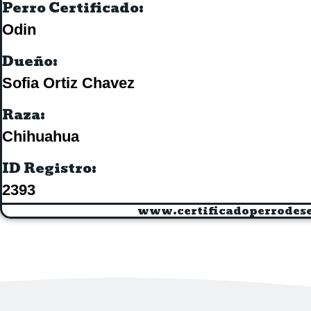
Perro Certificado:
Odin
Dueño:
Sofia Ortiz Chavez
Raza:
Chihuahua
ID Registro:
2393
www.certificadoperrodes