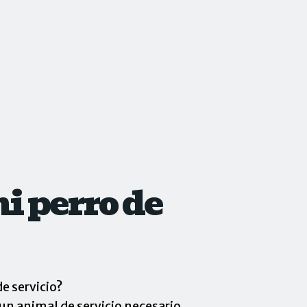
i perro de
e servicio?
s un animal de servicio necesario