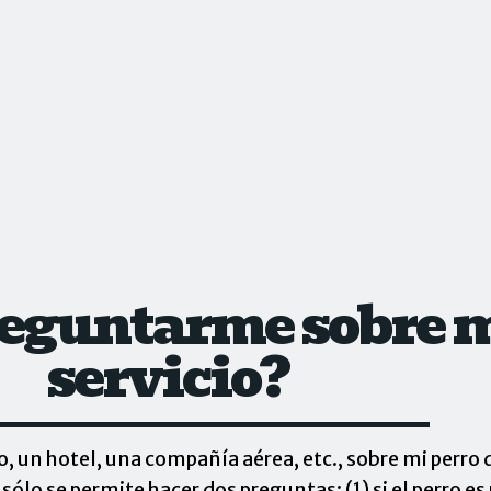
eguntarme sobre m
servicio?
un hotel, una compañía aérea, etc., sobre mi perro d
, sólo se permite hacer dos preguntas: (1) si el perro e