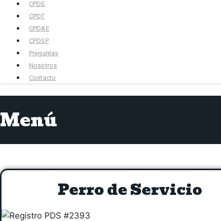
CPDS
CPDT
CPDAE
CPDSP
Preguntas
Nosotros
Contacto
Menú
Perro de Servicio