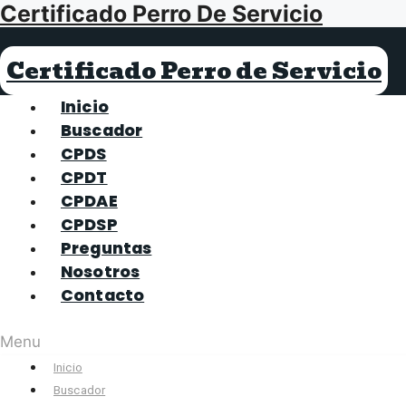
Certificado Perro De Servicio
Saltar
al
contenido
Certificado Perro de Servicio
Inicio
Buscador
CPDS
CPDT
CPDAE
CPDSP
Preguntas
Nosotros
Contacto
Menu
Inicio
Buscador