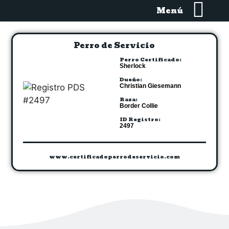
Menú
Perro de Servicio
Perro Certificado:
Sherlock
Dueño:
Christian Giesemann
Raza:
Border Collie
ID Registro:
2497
www.certificadoperrodeservicio.com