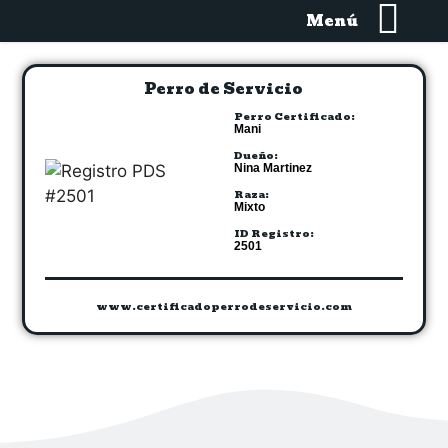
Menú
Perro de Servicio
Perro Certificado:
Mani
Dueño:
Nina Martinez
Raza:
Mixto
ID Registro:
2501
www.certificadoperrodeservicio.com