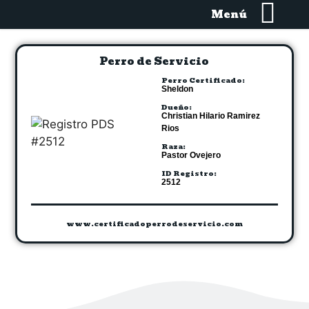
Menú
Perro de Servicio
Perro Certificado:
Sheldon
Dueño:
Christian Hilario Ramirez
Rios
Raza:
Pastor Ovejero
ID Registro:
2512
www.certificadoperrodeservicio.com