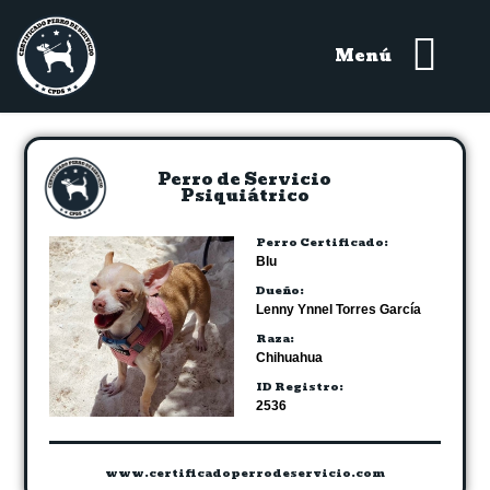
Menú
Perro de Servicio
Psiquiátrico
Perro Certificado:
Blu
Dueño:
Lenny Ynnel Torres García
Raza:
Chihuahua
ID Registro:
2536
www.certificadoperrodeservicio.com