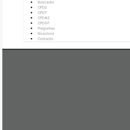
Buscador
CPDS
CPDT
CPDAE
CPDSP
Preguntas
Nosotros
Contacto