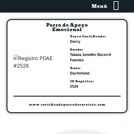
Menú
Perro de Apoyo
Emocional
Perro Certificado:
Darcy
Dueño:
Tabata Jennifer Becerril
Fuentes
Raza:
Dachshund
ID Registro:
2526
www.certificadoperrodeservicio.com